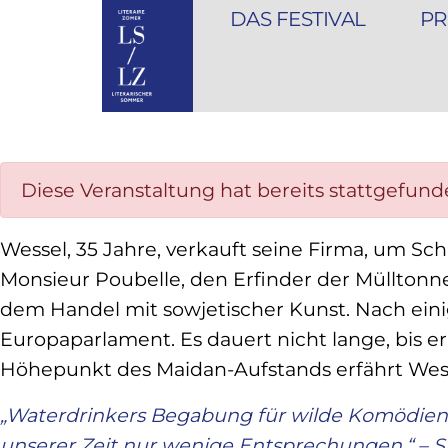
DAS FESTIVAL
PR
Diese Veranstaltung hat bereits stattgefund
Wessel, 35 Jahre, verkauft seine Firma, um Sch
Monsieur Poubelle, den Erfinder der Mülltonn
dem Handel mit sowjetischer Kunst. Nach eini
Europaparlament. Es dauert nicht lange, bis er s
Höhepunkt des Maidan-Aufstands erfährt Wessel
„Waterdrinkers Begabung für wilde Komödien i
unserer Zeit nur wenige Entsprechungen.“ – S