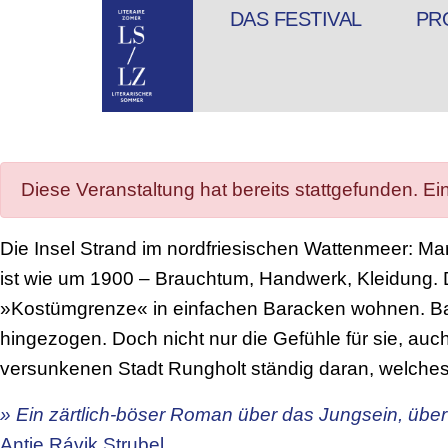
DAS FESTIVAL
PR
Diese Veranstaltung hat bereits stattgefunden. Ei
Die Insel Strand im nordfriesischen Wattenmeer: Mar
ist wie um 1900 – Brauchtum, Handwerk, Kleidung. D
»Kostümgrenze« in einfachen Baracken wohnen. Bald 
hingezogen. Doch nicht nur die Gefühle für sie, auc
versunkenen Stadt Rungholt ständig daran, welches
» Ein zärtlich-böser Roman über das Jungsein, über d
Antje Rávik Strubel