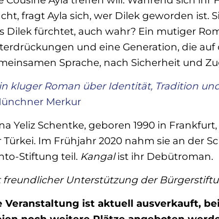
ht, fragt Ayla sich, wer Dilek geworden ist. Si
s Dilek fürchtet, auch wahr? Ein mutiger Ro
erdrückungen und eine Generation, die auf d
meinsamen Sprache, nach Sicherheit und Zug
in kluger Roman über Identität, Tradition un
ünchner Merkur
na Yeliz
Schentke, geboren 1990 in Frankfurt, 
 Türkei. Im Frühjahr 2020 nahm sie an der S
to-Stiftung teil.
Kangal
ist ihr Debütroman.
 freundlicher Unterstützung der Bürgerstift
e Veranstaltung ist aktuell ausverkauft, 
eien noch weitere Plätze angeboten werde