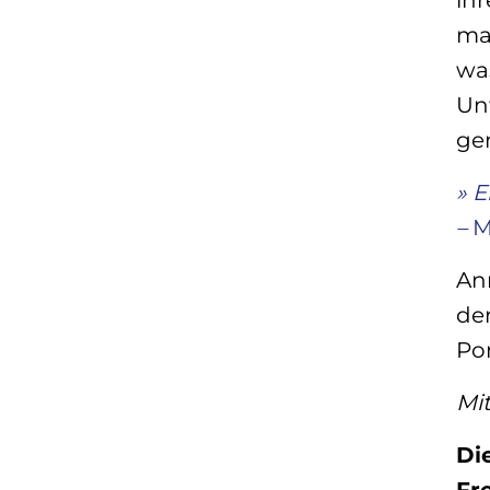
mac
wa
Unt
ge
» E
–
M
An
der
Pon
Mit
Di
Fr