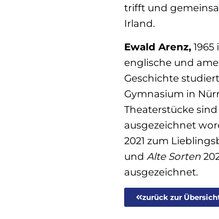
trifft und gemeins
Irland.
Ewald Arenz,
1965 
englische und amer
Geschichte studiert
Gymnasium in Nür
Theaterstücke sind
ausgezeichnet wo
2021 zum Liebling
und
Alte Sorten
202
ausgezeichnet.
zurück zur Übersich